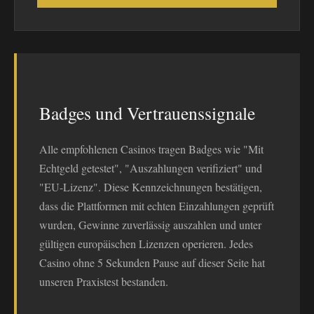
Badges und Vertrauenssignale
Alle empfohlenen Casinos tragen Badges wie "Mit
Echtgeld getestet", "Auszahlungen verifiziert" und
"EU-Lizenz". Diese Kennzeichnungen bestätigen,
dass die Plattformen mit echten Einzahlungen geprüft
wurden, Gewinne zuverlässig auszahlen und unter
gültigen europäischen Lizenzen operieren. Jedes
Casino ohne 5 Sekunden Pause auf dieser Seite hat
unseren Praxistest bestanden.