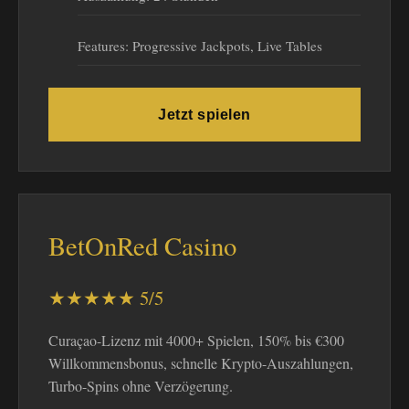
Features: Progressive Jackpots, Live Tables
Jetzt spielen
BetOnRed Casino
★★★★★ 5/5
Curaçao-Lizenz mit 4000+ Spielen, 150% bis €300
Willkommensbonus, schnelle Krypto-Auszahlungen,
Turbo-Spins ohne Verzögerung.