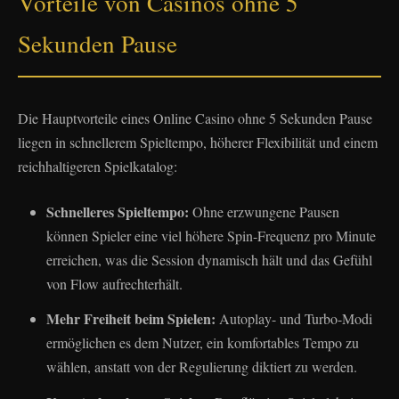
Vorteile von Casinos ohne 5
Sekunden Pause
Die Hauptvorteile eines Online Casino ohne 5 Sekunden Pause
liegen in schnellerem Spieltempo, höherer Flexibilität und einem
reichhaltigeren Spielkatalog:
Schnelleres Spieltempo:
Ohne erzwungene Pausen
können Spieler eine viel höhere Spin-Frequenz pro Minute
erreichen, was die Session dynamisch hält und das Gefühl
von Flow aufrechterhält.
Mehr Freiheit beim Spielen:
Autoplay- und Turbo-Modi
ermöglichen es dem Nutzer, ein komfortables Tempo zu
wählen, anstatt von der Regulierung diktiert zu werden.