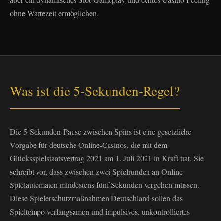
ohne Wartezeit ermöglichen.
Was ist die 5-Sekunden-Regel?
Die 5-Sekunden-Pause zwischen Spins ist eine gesetzliche
Vorgabe für deutsche Online-Casinos, die mit dem
Glücksspielstaatsvertrag 2021 am 1. Juli 2021 in Kraft trat. Sie
schreibt vor, dass zwischen zwei Spielrunden an Online-
Spielautomaten mindestens fünf Sekunden vergehen müssen.
Diese Spielerschutzmaßnahmen Deutschland sollen das
Spieltempo verlangsamen und impulsives, unkontrolliertes