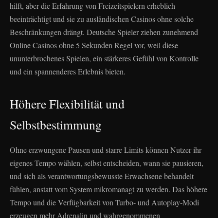
hilft, aber die Erfahrung von Freizeitspielern erheblich
beeinträchtigt und sie zu ausländischen Casinos ohne solche
Beschränkungen drängt. Deutsche Spieler ziehen zunehmend
Online Casinos ohne 5 Sekunden Regel vor, weil diese
ununterbrochenes Spielen, ein stärkeres Gefühl von Kontrolle
und ein spannenderes Erlebnis bieten.
Höhere Flexibilität und
Selbstbestimmung
Ohne erzwungene Pausen und starre Limits können Nutzer ihr
eigenes Tempo wählen, selbst entscheiden, wann sie pausieren,
und sich als verantwortungsbewusste Erwachsene behandelt
fühlen, anstatt vom System mikromanagt zu werden. Das höhere
Tempo und die Verfügbarkeit von Turbo- und Autoplay-Modi
erzeugen mehr Adrenalin und wahrgenommenen