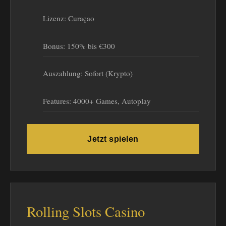
Lizenz: Curaçao
Bonus: 150% bis €300
Auszahlung: Sofort (Krypto)
Features: 4000+ Games, Autoplay
Jetzt spielen
Rolling Slots Casino