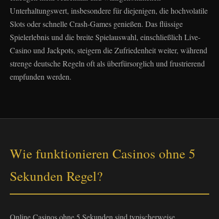
Unterhaltungswert, insbesondere für diejenigen, die hochvolatile
Slots oder schnelle Crash-Games genießen. Das flüssige
Spielerlebnis und die breite Spielauswahl, einschließlich Live-
Casino und Jackpots, steigern die Zufriedenheit weiter, während
strenge deutsche Regeln oft als überfürsorglich und frustrierend
empfunden werden.
Wie funktionieren Casinos ohne 5
Sekunden Regel?
Online Casinos ohne 5 Sekunden sind typischerweise