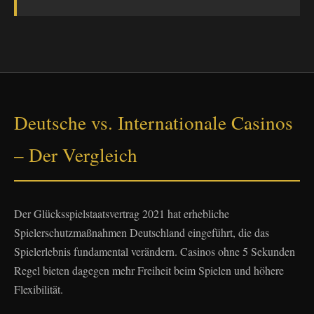
Deutsche vs. Internationale Casinos
– Der Vergleich
Der Glücksspielstaatsvertrag 2021 hat erhebliche
Spielerschutzmaßnahmen Deutschland eingeführt, die das
Spielerlebnis fundamental verändern. Casinos ohne 5 Sekunden
Regel bieten dagegen mehr Freiheit beim Spielen und höhere
Flexibilität.