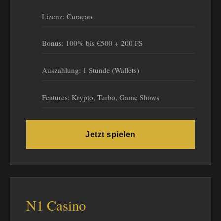
Lizenz: Curaçao
Bonus: 100% bis €500 + 200 FS
Auszahlung: 1 Stunde (Wallets)
Features: Krypto, Turbo, Game Shows
Jetzt spielen
N1 Casino